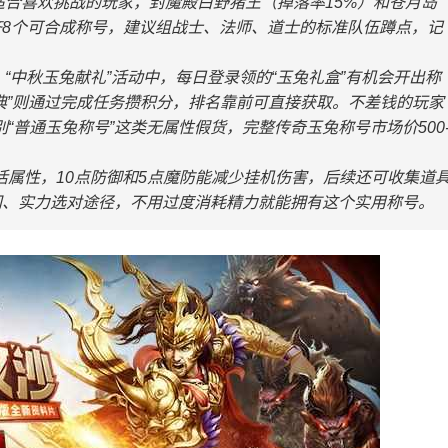
适合喜欢挑战的玩家，封魔殿白野猪王（掉落率15%）和苍月岛
集齐8个可合成称号，建议组战士、法师、道士的标准队伍蹲点，记
“中秋玉兔献礼”活动中，每日登录领的“玉兔礼盒”有机会开出称
盛典”则通过完成任务攒积分，排名靠前可直接获取。不差钱的玩家
“普通玉兔称号”这类无属性假货，完整传奇玉兔称号市场价500
属性，10点防御和5点魔防能减少挂机伤害，后续还可收集道
间、实力选对途径，不用过度消耗精力就能拥有这个实用称号。