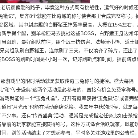
是老玩家偏爱的路子，毕竟这种方式既有挑战性，运气好的时候
兔徽记”，集齐8个就能在比奇城的称号使者那里合成完整称号。
月岛区域，其中封魔殿的白野猪王掉落率最高，大概在15%左右，
给新手提个醒，别单枪匹马去挑战这些BOSS，白野猪王身边常
司当跟班，最好组队前往，组个战士抗伤害、法师清小怪、道士
里的兄弟组队刷白野猪王，连续刷了三天，不仅凑齐了碎片，还出了
BOSS的刷新时间是4小时一次，记好刷新点和时间，提前蹲点
，那游戏里的限时活动就是获取传奇玉兔称号的捷径。盛大每隔
礼”和“传奇盛典”这两个活动是必参与的，直接有机会免费拿称号
游戏就能领一个“玉兔礼盒”，打开有概率获得“玉兔徽记”或者完
道具“月光币”也能在活动商店兑换。我去年中秋的时候，就是每
不少事。还有“传奇盛典”活动，通常是完成指定任务比如击杀指
名靠前的玩家就能直接获得称号，这种方式适合活跃玩家，既能
时间，别等活动结束了才想起参与，平时多关注游戏里的公告栏