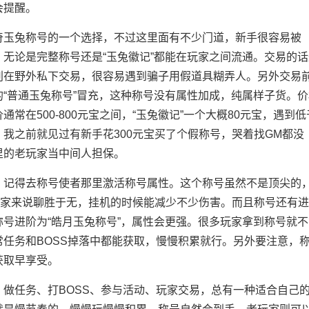
会提醒。
奇玉兔称号的一个选择，不过这里面有不少门道，新手很容易被
无论是完整称号还是“玉兔徽记”都能在玩家之间流通。交易的话
别在野外私下交易，很容易遇到骗子用假道具糊弄人。另外交易
“普通玉兔称号”冒充，这种称号没有属性加成，纯属样子货。价
在500-800元宝之间，“玉兔徽记”一个大概80元宝，遇到低
我之前就见过有新手花300元宝买了个假称号，哭着找GM都没
里的老玩家当中间人担保。
，记得去称号使者那里激活称号属性。这个称号虽然不是顶尖的
玩家来说聊胜于无，挂机的时候能减少不少伤害。而且称号还有
号进阶为“皓月玉兔称号”，属性会更强。很多玩家拿到称号就不
任务和BOSS掉落中都能获取，慢慢积累就行。另外要注意，
获取早享受。
做任务、打BOSS、参与活动、玩家交易，总有一种适合自己