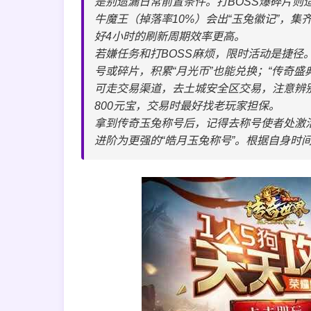
是别遗漏日常前置条件。打BOSS爆碎片则
牛魔王（掉落率10%）会出“玉兔徽记”，
好4小时的刷新周期效率更高。
若嫌任务和打BOSS麻烦，限时活动是捷径。
号或碎片，积累“月光币”也能兑换；“传奇
可走交易渠道，去土城安全区交易，注意辨别
800元宝，交易时最好找老玩家担保。
拿到传奇玉兔称号后，记得去称号使者处激活
进阶为更强的“皓月玉兔称号”。根据自身时