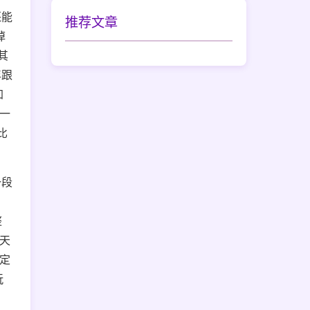
还能
推荐文章
掉
其
年跟
加
一
比
一段
。
整
天
定
玩
，