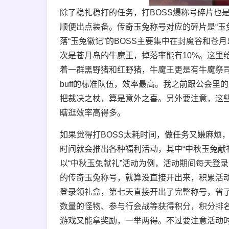
除了稳扎稳打的任务，打BOSS爆称号碎片也
顺便出点装备。传奇玉兔称号对应的碎片是“玉
落“玉兔徽记”的BOSS主要集中在封魔谷和苍
次是苍月岛的牛魔王，掉落率能有10%。这里
着一群黑野猪和红野猪，牛魔王更是有牛魔祭
buff的标准队伍，效率最高。我之前跟公会
把裁决之杖，算是意外之喜。另外要注意，这些
瞎逛效率高得多。
如果觉得打BOSS太耗时间，做任务又嫌麻烦
时间就会推出各种福利活动，其中“中秋玉兔献
以“中秋玉兔献礼”活动为例，活动期间每天登录
的传奇玉兔称号，就算没直接开出来，积累活动
登录领礼盒，第七天直接开出了完整称号，省了
数量的怪物、参与行会战等获得积分，积分排
游戏又能拿奖励，一举两得。不过要注意活动