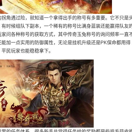
的拐角遇过险，就知道一个拿得出手的称号有多重要。它不只是
，有时候组队下副本，一个稀有的称号比满身蓝装还能赢得队友
玩家问各种称号的获取方式，其中传奇玉兔称号的询问频率一直
还能加一点实用的防御属性，无论是挂机升级还是PK保命都用得
，平民玩家也能稳稳拿下。
戏里的任务体系。很多新手总觉得任务给的奖励都是些鸡毛蒜皮