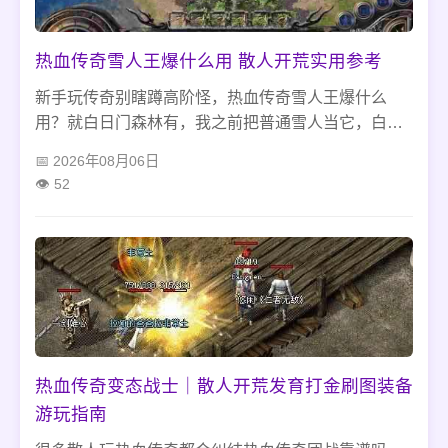
热血传奇雪人王爆什么用 散人开荒实用参考
新手玩传奇别瞎蹲高阶怪，热血传奇雪人王爆什么
用？就白日门森林有，我之前把普通雪人当它，白忙
活。爆点沃玛首饰、技能书和金币，道士毒+宝宝就好
2026年08月06日
打，别信能爆极品，凌晨去没人抢，清完周围小怪再
52
打，省得被围翻车。
热血传奇变态战士｜散人开荒发育打金刷图装备
游玩指南