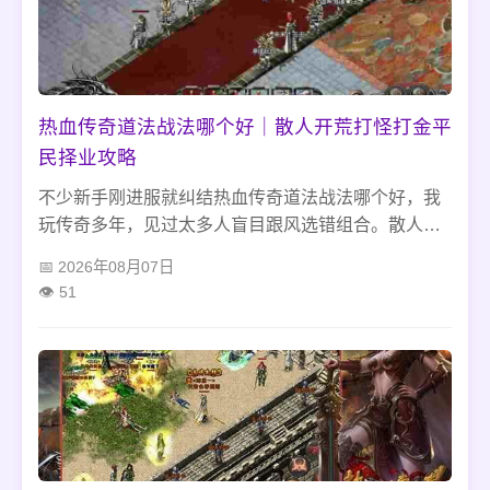
热血传奇道法战法哪个好｜散人开荒打怪打金平
民择业攻略
不少新手刚进服就纠结热血传奇道法战法哪个好，我
玩传奇多年，见过太多人盲目跟风选错组合。散人零
氪只想蹲蜈蚣洞、石墓挂机开荒打金，就踏实玩道
2026年08月07日
法，省心又稳当。偏爱抢BOSS、打行会战，能扛住
51
前期发育难熬阶段，再考虑战法，别瞎选职业白白练
废账号踩坑。