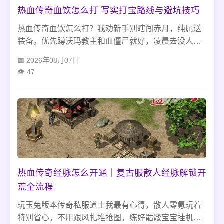
热血传奇血饮怎么打 写实打宝路线与避坑技巧
热血传奇血饮怎么打？我劝新手别瞎闯赤月，纯属送
装备。优先蹲沃玛教主和血僵尸就好，凌晨去没人
抢，平民凑套基础装备就够，别傻蹲血巨人，我之前
2026年08月07日
蹲过，啥也不出还爆东西，耐心点，别抢怪，运气到
47
了就出。
热血传奇经脉怎么开通｜复古服散人经脉解锁开
荒全流程
玩玉兔版本传奇私服道士我最有心得，散人零氪玩着
特别省心，不用跟风扎堆抢图，练好骷髅宝宝挂机就