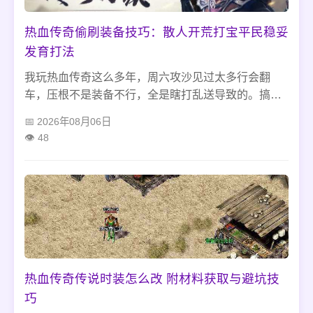
热血传奇偷刷装备技巧：散人开荒打宝平民稳妥
发育打法
我玩热血传奇这么多年，周六攻沙见过太多行会翻
车，压根不是装备不行，全是瞎打乱送导致的。搞懂
热血传奇周六攻沙怎么打根本不用氪金硬拼，抓好分
2026年08月06日
路拉扯、死守复活点、稳步攻坚皇宫就行，别犯扎堆
48
冲门、团战捡装备这些新人常踩的坑，平民抱团也能
稳稳拿下沙城。
热血传奇传说时装怎么改 附材料获取与避坑技
巧