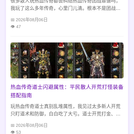
很多散人玩热血传奇都会纠结热血传奇团战靠谱吗，
我玩了这么多年传奇，心里门儿清。根本不是团战玩
法不行，大多是加了乱凑数的行会，没配合没指挥瞎
2026年08月06日
打架。前期别凑热闹瞎参战，安心刷怪升级就好，后
47
期找个稳定行会，各司其职好好配合，不逞个人英
雄，团战打宝发育真的比单人单刷舒服太多。
热血传奇道士闪避属性：平民散人开荒打怪装备
搭配指南
玩热血传奇道士真别乱堆属性，我见过太多新人开荒
只盯道术和防御，白白吃了大亏。道士开荒打金、刷
僵尸洞、蜈蚣洞这些常用地图，全靠闪避属性稳住生
2026年08月06日
存。不用氪金搞极品装备，简单搭配几件闪避首饰就
53