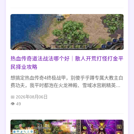
能安稳挂机，还能避开中期盲目堆极限闪避、舍弃输
出的常见游玩雷区。
热血传奇道法战法哪个好｜散人开荒打怪打金平
民择业攻略
想搞定热血传奇4终极战甲，别傻乎乎蹲专属大教主白
费功夫，我平时都泡在火龙神殿、雪域冰宫刷精英小
怪攒资源。闲置装备全拿去换熔炼材料合成就行，挑
2026年08月06日
人少的时候打造不容易亏，穿戴别跨级、别乱打行会
49
战，装备搭配均衡点，散人刷图打金发育才稳当不踩
坑。