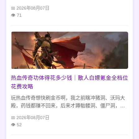
稳升级。别乱碰合成套路也别越级打BOSS，蹲冷门
2026年08月07日
小怪图刷材料打金最靠谱，装备只堆纯道术就够用，
71
避开新手常踩的坑，单人慢慢发育也能玩得很舒坦。
热血传奇功体得花多少钱｜散人白嫖氪金全档位
花费攻略
玩热血传奇想快刷金币啊，我之前瞎冲猪洞、沃玛大
殿，药钱都赚不回来，后来才蹲骷髅洞、僵尸洞，零
消耗刷怪，布衣绿装全回收，顺路清沃玛外围精英，
2026年08月07日
加行会做日常，道士挂机、法师控蓝，散人慢慢攒金
52
币也不难。