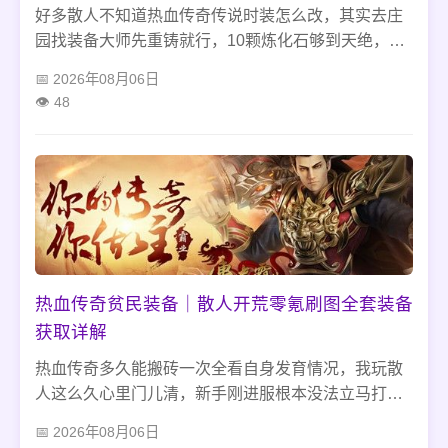
好多散人不知道热血传奇传说时装怎么改，其实去庄
园找装备大师先重铸就行，10颗炼化石够到天绝，用
祖玛赤月多余装备提炼就有。我之前拿错炼化石白亏
2026年08月06日
材料，新手别先炼化，也别急冲天灵，天魄就够用，
48
慢慢攒材料不浪费。
热血传奇贫民装备｜散人开荒零氪刷图全套装备
获取详解
热血传奇多久能搬砖一次全看自身发育情况，我玩散
人这么久心里门儿清，新手刚进服根本没法立马打
金，得踏实开荒熬几天才行。账号成型后刷蜈蚣洞、
2026年08月06日
祖玛寺庙这些常规图，四小时就能搬一轮，蹲终极极