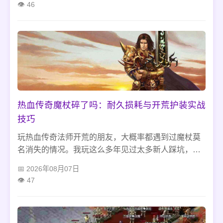
46
职业都有适配的单刷方式，避开仇恨联动、长时间缠
斗这些坑，前期打宝发育特别稳。
热血传奇魔杖碎了吗：耐久损耗与开荒护装实战
技巧
玩热血传奇法师开荒的朋友，大概率都遇到过魔杖莫
名消失的情况。我玩这么多年见过太多新人踩坑，挂
机刷石墓、蜈蚣洞直接耗空耐久，贪便宜用普通修理
2026年08月07日
磨掉耐久上限，还盲目升级武器导致碎裂。摸清这些
47
游玩细节，就能避开大部分雷区，安稳靠魔杖度过前
期开荒阶段。