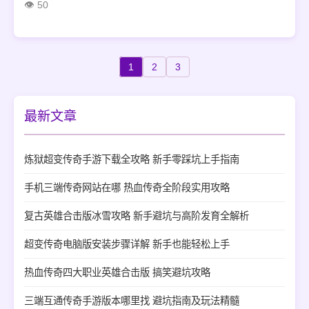
50
品BOSS就得等更久，好多新人乱刷图瞎凑热闹，最
后连药水本钱都赚不回来。
1
2
3
最新文章
炼狱超变传奇手游下载全攻略 新手零踩坑上手指南
手机三端传奇网站在哪 热血传奇全阶段实用攻略
复古英雄合击版冰雪攻略 新手避坑与高阶发育全解析
超变传奇电脑版安装步骤详解 新手也能轻松上手
热血传奇四大职业英雄合击版 搞笑避坑攻略
三端互通传奇手游版本哪里找 避坑指南及玩法精髓