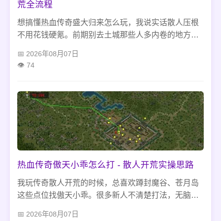
荒全流程
想搞懂热血传奇盛大归来怎么玩，我说实话散人压根
不用花钱硬氪。前期别去土城那些人多内卷的地方，
就蹲沃玛森林外围挂机升级，打金安稳待在比奇矿区
2026年08月07日
浅层就行。别乱碰装备合成、私聊交易那些套路，我
74
见过太多新人栽在这上面，前期不瞎PK不越级刷图，
慢慢攒资源发育，玩起来就特别省心。
热血传奇傲天小乖怎么打 - 散人开荒实操思路
我玩传奇散人开荒的时候，总喜欢蹲封魔谷、苍月岛
这些点位找傲天小乖。很多新人不清楚打法，无脑贴
身硬打，很容易被麻痹控住，再被周边小怪围殴翻
2026年08月07日
车。这只精英怪开荒性价比很高，不用极品装备，三