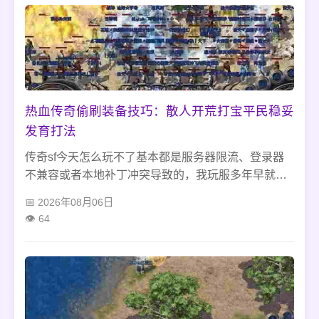
热血传奇偷刷装备技巧：散人开荒打宝平民稳妥
发育打法
传奇sf今天怎么玩不了基本都是服务器限流、登录器
不兼容或者本地补丁冲突导致的，我玩服多年早就习
惯这种情况。别瞎删文件重装游戏，都是白忙活。不
2026年08月06日
想干等就去沃玛寺庙刷点基础装备和材料过渡，新手
64
别乱下陌生修复工具，避免账号被盗，安稳等服务器
恢复就行。