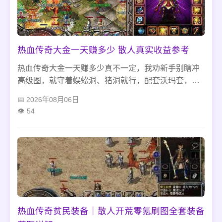
热血传奇大金一天赚多少 散人真实收益参考
热血传奇大金一天赚多少真不一定，我劝新手别瞎冲
高级图，就守着蜈蚣洞、猪洞就行，配套沃玛套，每
天在线六七个小时，二十来个元宝稳有。别用外挂，
2026年08月06日
交易走内置行，普通装备分解黑铁矿更赚，不用贪
54
多，稳着来就不亏。
热血传奇贫民装备｜散人开荒零氪刷图全套装备