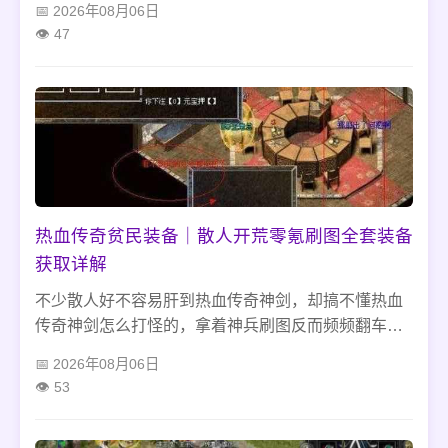
2026年08月06日
新手冷门野区刷怪囤药稳步升级，中期转战中层地图
47
刷保值材料打金换元宝，装备随便凑过渡装就行，别
碰合成套路也别硬抢行会BOSS，安稳发育玩着才舒
服。
热血传奇贫民装备｜散人开荒零氪刷图全套装备
获取详解
不少散人好不容易肝到热血传奇神剑，却搞不懂热血
传奇神剑怎么打怪的，拿着神兵刷图反而频频翻车。
我刚上手这把武器时也踩了不少坑，神剑出刀有延迟
2026年08月06日
不能无脑冲怪堆硬砍，猪洞、祖玛刷图要拉扯着单点
53
输出，打BOSS千万别贪刀，也别开自动挂机乱刷，
把控好出剑节奏，打怪打宝发育都能顺很多。