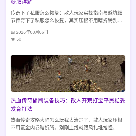
获取详解
传奇下了私服怎么恢复：散人玩家实操指南与避坑细
节传奇下了私服怎么恢复，其实压根不用瞎折腾乱重
装、乱改文件，很多玩家玩完私服切回原版传奇，动
2026年08月06日
不动就遇到登录闪退、画面花屏、版本校验失败、角
50
色加载不出来这些糟心问题，全都是私服篡改了客户
端核心文件、残留垃圾配置冲突导致的。不用迷信各
种复杂修复工具，也别白费力气想着把私服里的等
级、神装挪回原版，压根行不通。只要按实打实的实
操步骤清理残留、修复客户端、理顺账
热血传奇偷刷装备技巧：散人开荒打宝平民稳妥
发育打法
热血传奇攻略大陆怎么玩我太清楚了，散人玩家压根
不用氪金内卷瞎折腾。别刚上线就跟风扎堆抢怪、越
级冲高阶地图，纯纯白费功夫还容易踩坑。前期就蹲