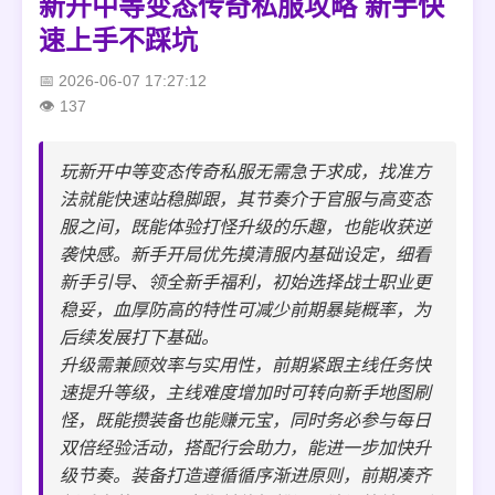
新开中等变态传奇私服攻略 新手快
速上手不踩坑
2026-06-07 17:27:12
137
玩新开中等变态传奇私服无需急于求成，找准方
法就能快速站稳脚跟，其节奏介于官服与高变态
服之间，既能体验打怪升级的乐趣，也能收获逆
袭快感。新手开局优先摸清服内基础设定，细看
新手引导、领全新手福利，初始选择战士职业更
稳妥，血厚防高的特性可减少前期暴毙概率，为
后续发展打下基础。
升级需兼顾效率与实用性，前期紧跟主线任务快
速提升等级，主线难度增加时可转向新手地图刷
怪，既能攒装备也能赚元宝，同时务必参与每日
双倍经验活动，搭配行会助力，能进一步加快升
级节奏。装备打造遵循循序渐进原则，前期凑齐