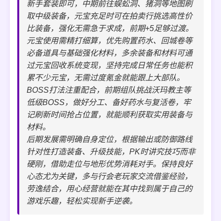
新手套装即可，中期前往蜈蚣洞、猪洞等地图刷
取中级装备，元宝充足时可在拍卖行挑选高性价
比装备，强化无需急于求成，前期+5足够过渡。
元宝使用需精打细算，优先购置药水、回城卷等
必备道具与基础强化材料，多余装备和材料可通
过元宝回收系统变现，坚持完成日常任务也能积
累不少元宝，无需过度氪金就能跟上大部队。
BOSS打法注重配合，前期组队挑战沃玛教主等
低级BOSS，做好分工、备好药水与复活卷，牢
记刷新时间抢占位置，就能顺利获取实用装备与
材料。
后期发展需明确自身定位，根据输出或防御路线
针对性打造装备、升级技能，PK时讲究技巧而非
硬刚，借助走位与地形优势消耗对手。保持良好
心态尤为关键，多与行会老玩家交流借鉴经验，
劳逸结合，用心经营就能在其中找到属于自己的
游戏乐趣，轻松实现新手逆袭。