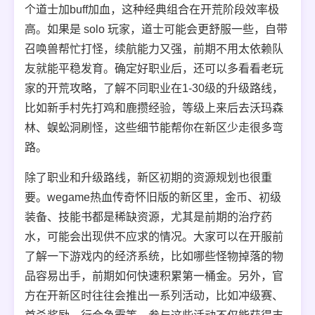
个道士加buff加血，这种经典组合在开荒阶段效率极
高。如果是 solo 玩家，道士可能会更舒服一些，自带
召唤兽帮忙打怪，续航能力又强，前期不用太依赖队
友就能平稳发育。确定好职业后，还可以多看看老玩
家的开荒攻略，了解不同职业在1-30级的升级路线，
比如新手村先打鸡和鹿攒经验，等级上来后去沃玛森
林、蜈蚣洞刷怪，这些细节能帮你在新区少走很多弯
路。
除了职业和升级路线，新区初期的资源规划也很重
要。wegame热血传奇怀旧版的新区里，金币、初级
装备、技能书都是稀缺资源，尤其是前期的治疗药
水，可能会出现供不应求的情况。大家可以在开服前
了解一下游戏内的经济系统，比如哪些怪物掉落的物
品容易出手，前期如何快速积累第一桶金。另外，官
方在开新区时往往会推出一系列活动，比如冲级赛、