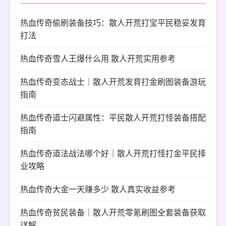
热血传奇偷刷装备技巧：散人开荒打宝平民稳妥发育
打法
热血传奇雪人王爆什么用 散人开荒实用参考
热血传奇变态战士｜散人开荒发育打金刷图装备游玩
指南
热血传奇道士闪避属性：平民散人开荒打怪装备搭配
指南
热血传奇道法战法哪个好｜散人开荒打怪打金平民择
业攻略
热血传奇大金一天赚多少 散人真实收益参考
热血传奇贫民装备｜散人开荒零氪刷图全套装备获取
详解