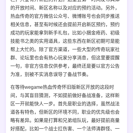
的开放时间、新区名称以及对应的预约活动。另外，
热血传奇的官方微信公众号、微博账号也会同步推送
相关信息，甚至有时候还会提前开启新区预约，预约
成功的玩家能拿到新手礼包，比如小捆金疮药、初级
技能书之类的实用道具，这些东西在新区初期可是能
帮上大忙的。除了官方渠道，一些大型的传奇玩家社
群、论坛里也会有热心玩家分享消息，但这里要提醒
一句，非官方信息仅供参考，最终还是要以官方公告
为准，别被不实消息误导了备战节奏。
在等待wegame热血传奇怀旧版新区开放的这段时
间，与其盲目猜测，不如提前做好备战准备，这样新
区一开就能快人一步。首先是职业的选择，虽然战法
道各有特色，但新区的环境不同，职业的优先级也会
略有差异。如果是打算和兄弟组队玩，最好提前商量
好搭配，比如一个战士扛伤害、一个法师清群怪、一