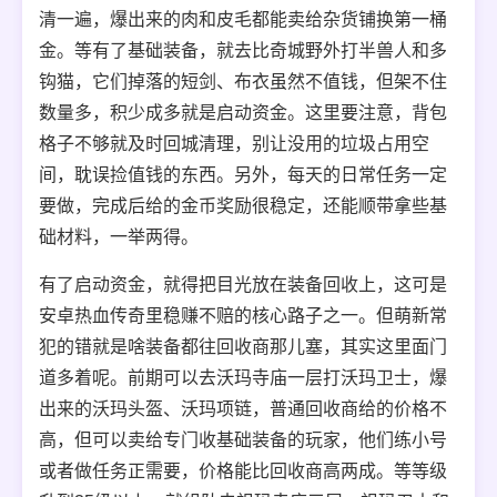
清一遍，爆出来的肉和皮毛都能卖给杂货铺换第一桶
金。等有了基础装备，就去比奇城野外打半兽人和多
钩猫，它们掉落的短剑、布衣虽然不值钱，但架不住
数量多，积少成多就是启动资金。这里要注意，背包
格子不够就及时回城清理，别让没用的垃圾占用空
间，耽误捡值钱的东西。另外，每天的日常任务一定
要做，完成后给的金币奖励很稳定，还能顺带拿些基
础材料，一举两得。
有了启动资金，就得把目光放在装备回收上，这可是
安卓热血传奇里稳赚不赔的核心路子之一。但萌新常
犯的错就是啥装备都往回收商那儿塞，其实这里面门
道多着呢。前期可以去沃玛寺庙一层打沃玛卫士，爆
出来的沃玛头盔、沃玛项链，普通回收商给的价格不
高，但可以卖给专门收基础装备的玩家，他们练小号
或者做任务正需要，价格能比回收商高两成。等等级