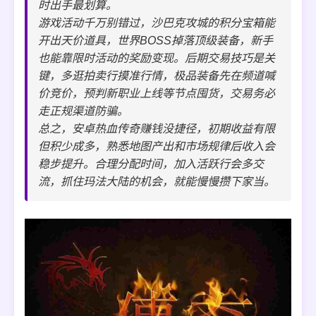
时出手最划算。
游戏活动千万别错过，沙巴克攻城的积分宝箱能
开出天价道具，世界BOSS掉落顶级装备，新手
也能靠限时活动的奖励变现。后期交易技巧是关
键，多逛拍卖行摸准行情，极品装备先在频道喊
价竞价，预判新职业上线等节点囤货，交易务必
走正规渠道防骗。
总之，安卓热血传奇赚钱没捷径，初期收益有限
但积少成多，熟悉地图产出和市场规律后收入会
稳步提升。合理分配时间，加入活跃行会多交
流，抓住玛法大陆的机会，就能慢慢攒下家当。