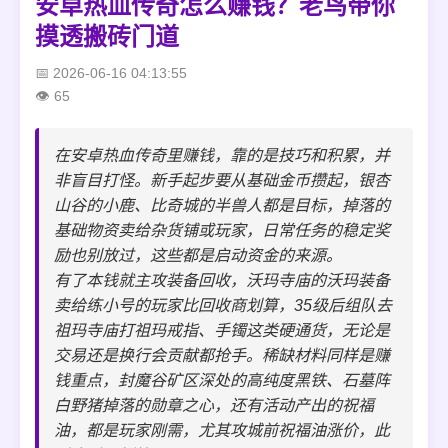
安卓热血传奇怎么赚钱？老鸟带你
摸透搬砖门道
2026-06-16 04:13:55
65
在安卓热血传奇里赚钱，靠的是技巧和积累，并
非盲目打怪。新手起步要从基础金币攒起，银杏
山谷的小鹿、比奇城的半兽人都是目标，掉落的
基础物资卖给杂货铺或玩家，日常任务的稳定奖
励也别放过，这些都是启动资金的来源。
有了本钱就主攻装备回收，沃玛寺庙的沃玛装备
卖给练小号的玩家比回收商划算，35级后组队去
祖玛寺庙打祖玛戒指、手镯这类硬通货，无论是
交易还是换行会贡献都抢手。稀缺材料同样是赚
钱重点，封魔谷矿区深处的高纯度黑铁、石墓阵
白野猪掉落的勋章之心，还有活动产出的祝福
油，都是玩家刚需，尤其攻城前祝福油涨价，此