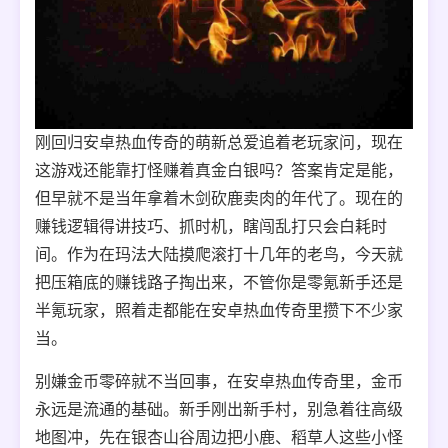
刚回归安卓热血传奇的萌新总爱追着老玩家问，现在
这游戏还能靠打怪赚着真金白银吗？答案肯定是能，
但早就不是当年拿着木剑砍鹿卖肉的年代了。现在的
赚钱逻辑得讲技巧、抓时机，瞎闯乱打只会白耗时
间。作为在玛法大陆摸爬滚打十几年的老鸟，今天就
把压箱底的赚钱路子掏出来，不管你是零氪新手还是
半氪玩家，照着走都能在安卓热血传奇里攒下不少家
当。
别嫌金币零碎就不当回事，在安卓热血传奇里，金币
永远是流通的基础。新手刚出新手村，别急着往高级
地图冲，先在银杏山谷周边把小鹿、稻草人这些小怪