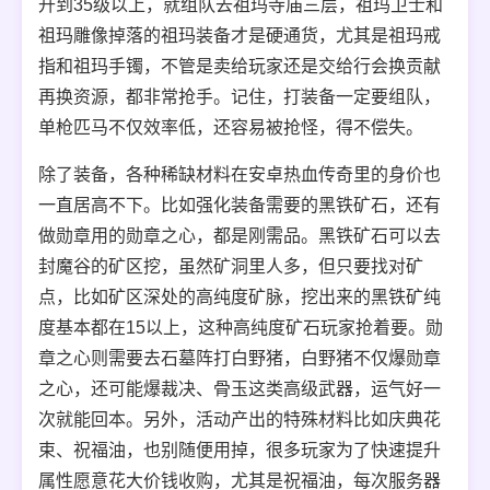
升到35级以上，就组队去祖玛寺庙三层，祖玛卫士和
祖玛雕像掉落的祖玛装备才是硬通货，尤其是祖玛戒
指和祖玛手镯，不管是卖给玩家还是交给行会换贡献
再换资源，都非常抢手。记住，打装备一定要组队，
单枪匹马不仅效率低，还容易被抢怪，得不偿失。
除了装备，各种稀缺材料在安卓热血传奇里的身价也
一直居高不下。比如强化装备需要的黑铁矿石，还有
做勋章用的勋章之心，都是刚需品。黑铁矿石可以去
封魔谷的矿区挖，虽然矿洞里人多，但只要找对矿
点，比如矿区深处的高纯度矿脉，挖出来的黑铁矿纯
度基本都在15以上，这种高纯度矿石玩家抢着要。勋
章之心则需要去石墓阵打白野猪，白野猪不仅爆勋章
之心，还可能爆裁决、骨玉这类高级武器，运气好一
次就能回本。另外，活动产出的特殊材料比如庆典花
束、祝福油，也别随便用掉，很多玩家为了快速提升
属性愿意花大价钱收购，尤其是祝福油，每次服务器