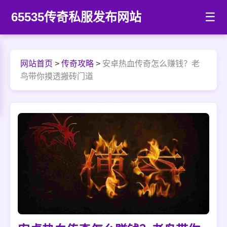
65535传奇私服发布网站
☰
网站首页
>
传奇攻略
>
安卓热血传奇怎么赚钱？老
鸟带你摸透搬砖门道