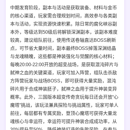
中期发育阶段，副本与活动是获取装备、材料与金币
的核心渠道，玩家需合理规划时间，高效参与各类副
本与活动，实现资源快速积累。除日常的腐化峡谷副
本外，等级达到50级后将解锁深渊副本，该副本难度
较高，建议组队前往，使用传送卷轴直达BOSS刷新
点，可节省大量时间，副本最终BOSS掉落深渊结晶
与龙魂精魄，这些都是神装强化与觉醒的核心材料；
每晚20:00-22:00开放的超变战场，是获取混沌碎片与
弑神之血的关键渠道，玩家可加入阵营，组队击杀敌
方阵营玩家与战场BOSS，即可获得大量奖励，混沌
碎片用于合成神装胚子，弑神之血用于提升神装变异
概率。此外，三国版本超变传奇贪玩每日还会开放“心
魔塔”挑战，该玩法兼具探险与挑战属性，玩家可单人
前往，每层都有专属奖励，登顶心魔塔可获得大量龙
魂核心与幸运符，幸运符可提升神装合成成功率，从
20%提升至50%，降低神装打造的失败风险。在参与