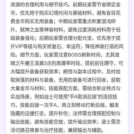
资源的合理利用与细节技巧。前期玩家需节省绑定金
币，优先用于购买幻境时间与基础材料，避免盲目花
费金币购买无用装备；中期玩家需重点积累混沌碎
片、弑神之血等神装材料，避免过度消耗材料用于低
级装备强化；后期玩家需合理分配元宝，优先用于提
升VIP等级与购买修复石、幸运符，降低神装打造的风
险。细节方面，玩家需注意BOSS刷新时间，尤其是
暗之牛魔王凌晨3点的高爆率时段，提前前往蹲守，可
大幅提升装备获取效率；刷怪与副本过程中，及时拾
取掉落的材料与装备，无用的装备可进行回收，获取
大量金币与材料；技能搭配方面，需结合职业特点与
实战场景，例如战士可使用“平A取消后摇”的连招技
巧，技能后接一次平A，再立刻移动打断后摇，触发
隐藏的迅捷打击，提升秒伤；法师需合理搭配控制与
输出技能，避免技能空放，提升输出效率；道士需灵
活切换召唤兽与治疗技能，兼顾输出与辅助。