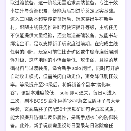
取过渡装备，这一阶段无需追求高端装备，专注于效
率提升与资源积累，便能为后期进阶奠定坚实基础。
进入三国版本超变传奇贪玩后，玩家将出生在新手
村，跟随主线任务推进即可快速提升等级，主线任务
不仅能提供大量经验，还会赠送基础装备、技能书与
绑定金币，足以支撑新手玩家度过前期。在完成主线
任务的间隙，玩家可前往比奇矿区或牛魔寺庙低层刷
怪升级，这些地图的小怪血量低、攻击弱，且掉落基
础材料与过渡装备，适合新手 solo 刷怪，同时可开启
自动攻击模式，但需关闭自动走位，避免降低刷怪效
率。等级提升至30级后，将解锁首个副本“腐化峡
谷”，该副本难度较低， solo 即可通关，每日可进入
三次，副本BOSS“腐化巨兽”必掉落玄武盾胚子与大量
经验，玄武盾胚子搭配50个黑铁矿即可合成玄武盾，
能大幅提升防御与反伤属性，是新手期核心的防御装
备。此外，新手玩家需重视每日登录与日常除魔任