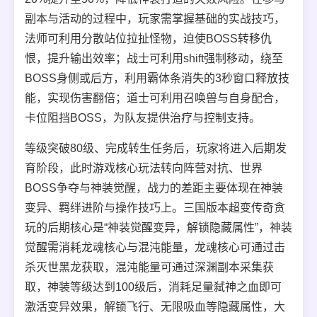
副本与活动的过程中，玩家需掌握基础的实战技巧，
法师可利用分散站位拉扯怪物，迫使BOSS转移仇
恨，提升输出效率；战士可利用shift强制移动，绕至
BOSS身侧或后方，利用霸体条消失的3秒窗口释放技
能，实现伤害翻倍；道士可利用召唤兽与自身配合，
卡位阻挡BOSS，为队友提供治疗与控制支持。
等级突破80级、完成转生任务后，玩家将进入后期发
育阶段，此时游戏核心玩法转向阵营对抗、世界
BOSS争夺与神装觉醒，战力的差距主要体现在神装
变异、羁绊进阶与操作技巧上。三国版本超变传奇贪
玩的后期核心是“神装觉醒变异，解锁隐藏属性”，神装
觉醒需消耗龙魂核心与混沌能量，龙魂核心可通过击
杀灭世黑龙获取，混沌能量可通过深渊副本采集获
取，神装等级达到100级后，消耗足量弑神之血即可
激活变异效果，解锁飞行、无限吸血等隐藏属性，大