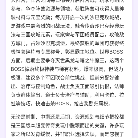
大阵营，阵营之间每日都会开启阵营战，玩家可组队
参与，争夺阵营资源与领地，获胜阵营可获得大量神
装材料与元宝奖励；每周开启一次的沙巴克攻城战，
是游戏中最激烈的团战玩法，融合传奇沙巴克经典玩
法与三国攻城元素，玩家需与军团成员配合，攻破敌
方城门，占领沙巴克城堡，最终获胜的军团可获得终
极神装碎片与专属称号，彰显霸主地位。世界BOSS
方面，后期主要争夺灭世黑龙与暗之牛魔王，这两个
BOSS掉落终极神装与稀有材料，爆率极高，但战力
极强，建议多个军团联合前往挑战，提前分配好输
出、治疗与控制角色，战士负责正面吸引仇恨，法师
负责群体输出，道士负责治疗与辅助，利用卡位、拉
扯等技巧，快速击杀BOSS，抢占奖励归属权。
无论是前期、中期还是后期，资源规划与细节把控都
是三国版本超变传奇贪玩中脱颖而出的关键，许多玩
家之所以发育缓慢，并非职业选择失误，而是忽视了