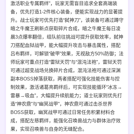
激活职业专属羁绊”，玩家无需盲目追求全套高端装
备，优先打造1-2件核心装备，便能实现战力的显著提
升。战士玩家可优先打造“弑神刀”，该装备可通过蹲守
暗之牛魔王刷新点获取碎片合成，暗之牛魔王每日凌
晨3点爆率翻倍，组队前往挑战可提升获取效率，弑神
刀搭配血狱战甲，能大幅提升攻击与暴击属性，搭配
吕布羁绊，可解锁“破甲”效果，无视敌方50%防御；法
师玩家可重点打造“雷狱天罚”与“混沌法袍”，雷狱天罚
可通过超变战场兑换碎片合成，混沌法袍可通过深渊
副本BOSS掉落获取，两者搭配可强化技能伤害与控
制效果，激活诸葛亮羁绊后，可实现技能循环“冰冻→
雷暴→吸血”，大幅提升续航能力；道士玩家则优先打
造“神农鼎”与“幽冥战甲”，神农鼎可通过击杀世界
BOSS获取，幽冥战甲可通过日常任务积累材料合
成，搭配左慈羁绊，能强化召唤兽战力与群体治疗效
果，实现召唤兽与自身的无缝配合。