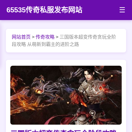
65535传奇私服发布网站
☰
网站首页
>
传奇攻略
>
三国版本超变传奇贪玩全阶
段攻略 从萌新到霸主的进阶之路