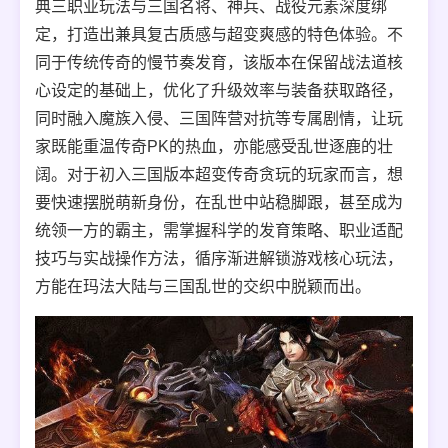
典三职业玩法与三国名将、神兵、战役元素深度绑
定，打造出兼具复古质感与超变爽感的特色体验。不
同于传统传奇的慢节奏发育，该版本在保留战法道核
心设定的基础上，优化了升级效率与装备获取路径，
同时融入魔族入侵、三国阵营对抗等专属剧情，让玩
家既能重温传奇PK的热血，亦能感受乱世逐鹿的壮
阔。对于初入三国版本超变传奇贪玩的玩家而言，想
要快速摆脱萌新身份，在乱世中站稳脚跟，甚至成为
统领一方的霸主，需掌握科学的发育策略、职业适配
技巧与实战操作方法，循序渐进解锁游戏核心玩法，
方能在玛法大陆与三国乱世的交织中脱颖而出。