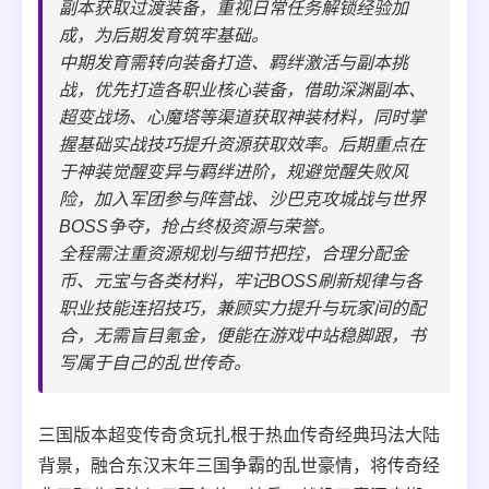
副本获取过渡装备，重视日常任务解锁经验加
成，为后期发育筑牢基础。
中期发育需转向装备打造、羁绊激活与副本挑
战，优先打造各职业核心装备，借助深渊副本、
超变战场、心魔塔等渠道获取神装材料，同时掌
握基础实战技巧提升资源获取效率。后期重点在
于神装觉醒变异与羁绊进阶，规避觉醒失败风
险，加入军团参与阵营战、沙巴克攻城战与世界
BOSS争夺，抢占终极资源与荣誉。
全程需注重资源规划与细节把控，合理分配金
币、元宝与各类材料，牢记BOSS刷新规律与各
职业技能连招技巧，兼顾实力提升与玩家间的配
合，无需盲目氪金，便能在游戏中站稳脚跟，书
写属于自己的乱世传奇。
三国版本超变传奇贪玩扎根于热血传奇经典玛法大陆
背景，融合东汉末年三国争霸的乱世豪情，将传奇经