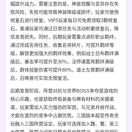
幅提升战力。需要注意的是，神装觉醒与变异存在失
败风险，失败可能导致神装降级或损坏，玩家可使用
修复石进行修复，VIP5玩家每日可免费领取3颗修复
石，普通玩家可通过日常任务与活动积累修复石，降
低发育损失。同时，后期玩家需重点进阶职业羁绊，
通过完成名将任务、收集名将碎片，可提升羁绊等
级，解锁更加强大的羁绊效果，例如战士吕布羁绊满
级后，暴击率可提升至30%，法师诸葛亮羁绊满级
后，群体技能伤害可提升80%，道士左慈羁绊满级
后，召唤兽可实现无限复活。
后期发育阶段，阵营对抗与世界BOSS争夺是游戏的
核心乐趣，也是获取终极装备与稀有材料的关键渠
道，玩家需加入实力强劲的军团，与兄弟并肩作战，
才能在激烈的竞争中占据优势。三国版本超变传奇贪
玩融入三国阵营设定，玩家可选择加入魏、蜀、吴三