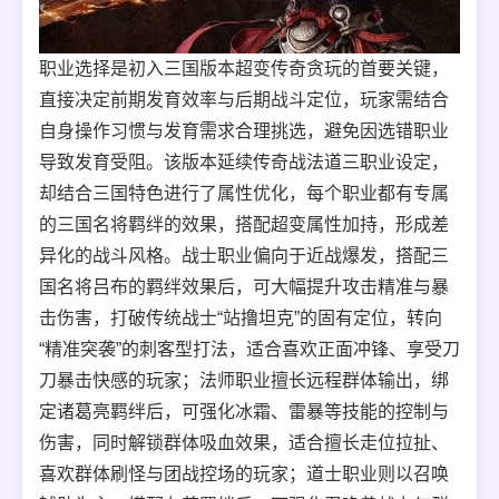
职业选择是初入三国版本超变传奇贪玩的首要关键，
直接决定前期发育效率与后期战斗定位，玩家需结合
自身操作习惯与发育需求合理挑选，避免因选错职业
导致发育受阻。该版本延续传奇战法道三职业设定，
却结合三国特色进行了属性优化，每个职业都有专属
的三国名将羁绊的效果，搭配超变属性加持，形成差
异化的战斗风格。战士职业偏向于近战爆发，搭配三
国名将吕布的羁绊效果后，可大幅提升攻击精准与暴
击伤害，打破传统战士“站撸坦克”的固有定位，转向
“精准突袭”的刺客型打法，适合喜欢正面冲锋、享受刀
刀暴击快感的玩家；法师职业擅长远程群体输出，绑
定诸葛亮羁绊后，可强化冰霜、雷暴等技能的控制与
伤害，同时解锁群体吸血效果，适合擅长走位拉扯、
喜欢群体刷怪与团战控场的玩家；道士职业则以召唤