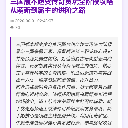
三国版本超变传奇贪玩全阶段攻略
从萌新到霸主的进阶之路
2026-06-01 02:45:07
93
三国版本超变传奇贪玩融合热血传奇玛法大陆背
景与三国争霸元素，保留战法道三职业核心设定
并结合超变属性优化，打造出复古与爽感兼具的
体验，玩家想要实现从萌新到霸主的进阶，核心
在于掌握科学的发育策略、职业适配技巧与实战
操作方法，循序渐进积累资源、提升战力。
职业选择需贴合自身操作习惯，战士绑定吕布羁
绊偏向近战突袭，法师搭配诸葛亮羁绊擅长远程
控场输出，道士结合左慈羁绊主打召唤辅助，新
手优先选择道士或法师可降低前期发育难度。新
手期核心是跟随主线任务升级，利用比奇矿区、
牛魔寺庙低层刷怪积累基础资源，参与腐化峡谷